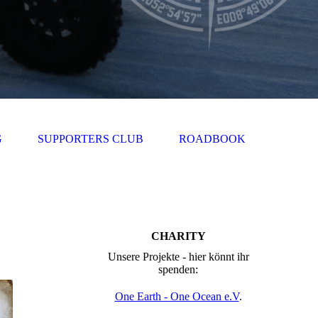
G
SUPPORTERS CLUB
ROADBOOK
CHARITY
Unsere Projekte - hier könnt ihr
spenden:
One Earth - One Ocean e.V
.